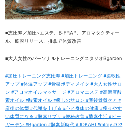
■恵比寿／加圧×エステ、B-FRAP、アロマタクティー
ル、筋膜リリース、推拿で体質改善
■大人女性のパーソナルトレーニングスタジオBgarden
#加圧トレーニング恵比寿
#加圧トレーニング
#柔軟性
アップ
#体温アップ
#骨盤ボディメイク
#大人女性サロ
ン
#アロマオイルマッサージ
#アロマエステ
#高濃度酸
素オイル
#酸素オイル
#癒しのサロン
#産後骨盤ケア
#
産後の体型
#代謝を上げる
#心と身体の健康
#痩せやす
い体質になる
#酵素サプリ
#便秘改善
#酵素生活
#ビー
ガーデン
#Bgarden
#酵素新時代
#JOKARI
#mirey
#O2