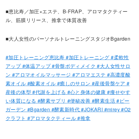
■恵比寿／加圧×エステ、B-FRAP、アロマタクティー
ル、筋膜リリース、推拿で体質改善
■大人女性のパーソナルトレーニングスタジオBgarden
#加圧トレーニング恵比寿
#加圧トレーニング
#柔軟性
アップ
#体温アップ
#骨盤ボディメイク
#大人女性サロ
ン
#アロマオイルマッサージ
#アロマエステ
#高濃度酸
素オイル
#酸素オイル
#癒しのサロン
#産後骨盤ケア
#
産後の体型
#代謝を上げる
#心と身体の健康
#痩せやす
い体質になる
#酵素サプリ
#便秘改善
#酵素生活
#ビー
ガーデン
#Bgarden
#酵素新時代
#JOKARI
#mirey
#O2
クラフト
#アロマタクティール
#推拿