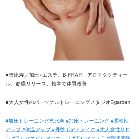
■恵比寿／加圧×エステ、B-FRAP、アロマタクティー
ル、筋膜リリース、推拿で体質改善
■大人女性のパーソナルトレーニングスタジオBgarden
#加圧トレーニング恵比寿
#加圧トレーニング
#柔軟性
アップ
#体温アップ
#骨盤ボディメイク
#大人女性サロ
ン
#アロマオイルマッサージ
#アロマエステ
#高濃度酸