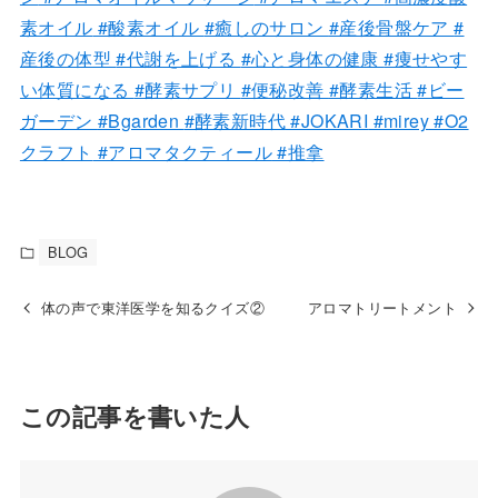
素オイル
#酸素オイル
#癒しのサロン
#産後骨盤ケア
#
産後の体型
#代謝を上げる
#心と身体の健康
#痩せやす
い体質になる
#酵素サプリ
#便秘改善
#酵素生活
#ビー
ガーデン
#Bgarden
#酵素新時代
#JOKARI
#mirey
#O2
クラフト
#アロマタクティール
#推拿
BLOG
体の声で東洋医学を知るクイズ②
アロマトリートメント
この記事を書いた人