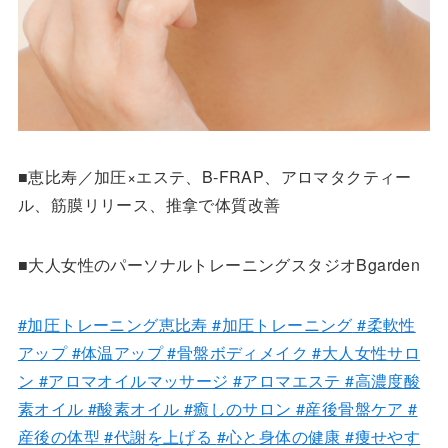
■恵比寿／加圧×エステ、B-FRAP、アロマタクティー
ル、筋膜リリース、推拿で体質改善
■大人女性のパーソナルトレーニングスタジオBgarden
#加圧トレーニング恵比寿
#加圧トレーニング
#柔軟性
アップ
#体温アップ
#骨盤ボディメイク
#大人女性サロ
ン
#アロマオイルマッサージ
#アロマエステ
#高濃度酸
素オイル
#酸素オイル
#癒しのサロン
#産後骨盤ケア
#
産後の体型
#代謝を上げる
#心と身体の健康
#痩せやす