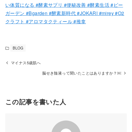
い体質になる
#酵素サプリ
#便秘改善
#酵素生活
#ビー
ガーデン
#Bgarden
#酵素新時代
#JOKARI
#mirey
#O2
クラフト
#アロマタクティール
#推拿
BLOG
マイナス5歳肌へ
脳せき髄液って聞いたことはありますか？￼
この記事を書いた人