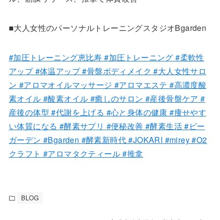
■大人女性のパーソナルトレーニングスタジオBgarden
#加圧トレーニング恵比寿
#加圧トレーニング
#柔軟性
アップ
#体温アップ
#骨盤ボディメイク
#大人女性サロ
ン
#アロマオイルマッサージ
#アロマエステ
#高濃度酸
素オイル
#酸素オイル
#癒しのサロン
#産後骨盤ケア
#
産後の体型
#代謝を上げる
#心と身体の健康
#痩せやす
い体質になる
#酵素サプリ
#便秘改善
#酵素生活
#ビー
ガーデン
#Bgarden
#酵素新時代
#JOKARI
#mirey
#O2
クラフト
#アロマタクティール
#推拿
BLOG