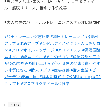
■恵比寿／加圧×エステ、B-FRAP、アロマタクティー
ル、筋膜リリース、推拿で体質改善
■大人女性のパーソナルトレーニングスタジオBgarden
#加圧トレーニング恵比寿
#加圧トレーニング
#柔軟性
アップ
#体温アップ
#骨盤ボディメイク
#大人女性サロ
ン
#アロマオイルマッサージ
#アロマエステ
#高濃度酸
素オイル
#酸素オイル
#癒しのサロン
#産後骨盤ケア
#
産後の体型
#代謝を上げる
#心と身体の健康
#痩せやす
い体質になる
#酵素サプリ
#便秘改善
#酵素生活
#ビー
ガーデン
#Bgarden
#酵素新時代
#JOKARI
#mirey
#O2
クラフト
#アロマタクティール
#推拿
BLOG