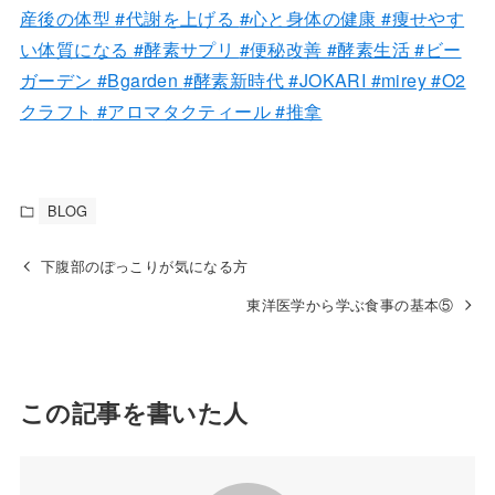
産後の体型
#代謝を上げる
#心と身体の健康
#痩せやす
い体質になる
#酵素サプリ
#便秘改善
#酵素生活
#ビー
ガーデン
#Bgarden
#酵素新時代
#JOKARI
#mirey
#O2
クラフト
#アロマタクティール
#推拿
BLOG
下腹部のぽっこりが気になる方
東洋医学から学ぶ食事の基本⑤
この記事を書いた人