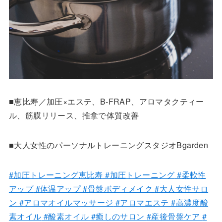
■恵比寿／加圧×エステ、B-FRAP、アロマタクティー
ル、筋膜リリース、推拿で体質改善
■大人女性のパーソナルトレーニングスタジオBgarden
#加圧トレーニング恵比寿
#加圧トレーニング
#柔軟性
アップ
#体温アップ
#骨盤ボディメイク
#大人女性サロ
ン
#アロマオイルマッサージ
#アロマエステ
#高濃度酸
素オイル
#酸素オイル
#癒しのサロン
#産後骨盤ケア
#