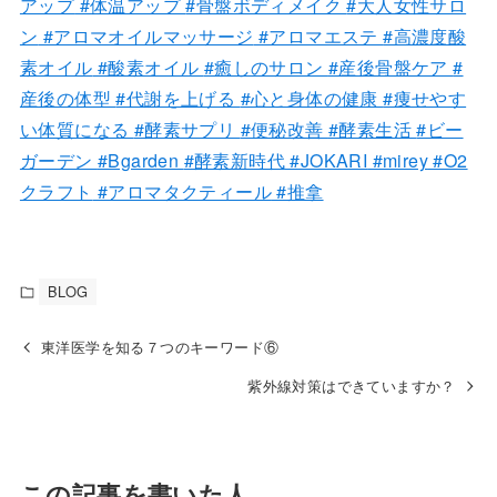
アップ
#体温アップ
#骨盤ボディメイク
#大人女性サロ
ン
#アロマオイルマッサージ
#アロマエステ
#高濃度酸
素オイル
#酸素オイル
#癒しのサロン
#産後骨盤ケア
#
産後の体型
#代謝を上げる
#心と身体の健康
#痩せやす
い体質になる
#酵素サプリ
#便秘改善
#酵素生活
#ビー
ガーデン
#Bgarden
#酵素新時代
#JOKARI
#mirey
#O2
クラフト
#アロマタクティール
#推拿
BLOG
東洋医学を知る７つのキーワード⑥
紫外線対策はできていますか？
この記事を書いた人