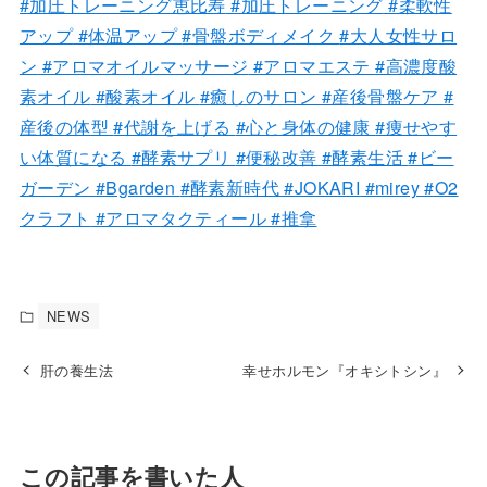
#加圧トレーニング恵比寿
#加圧トレーニング
#柔軟性
アップ
#体温アップ
#骨盤ボディメイク
#大人女性サロ
ン
#アロマオイルマッサージ
#アロマエステ
#高濃度酸
素オイル
#酸素オイル
#癒しのサロン
#産後骨盤ケア
#
産後の体型
#代謝を上げる
#心と身体の健康
#痩せやす
い体質になる
#酵素サプリ
#便秘改善
#酵素生活
#ビー
ガーデン
#Bgarden
#酵素新時代
#JOKARI
#mirey
#O2
クラフト
#アロマタクティール
#推拿
NEWS
肝の養生法
幸せホルモン『オキシトシン』
この記事を書いた人