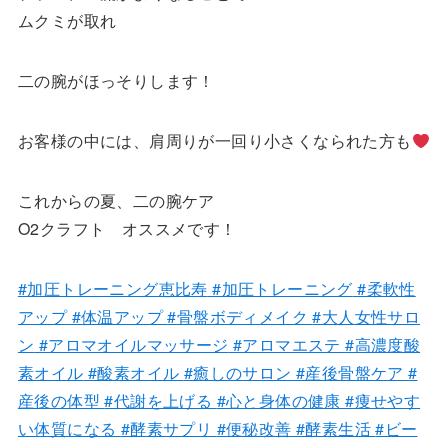
ムクミが取れ
二の腕がほっそりします！
お客様の中には、肩周りが一回り小さくなられた方も
これからの夏、二の腕ケア
O2クラフト オススメです！
#加圧トレーニング恵比寿
#加圧トレーニング
#柔軟性
アップ
#体温アップ
#骨盤ボディメイク
#大人女性サロ
ン
#アロマオイルマッサージ
#アロマエステ
#高濃度酸
素オイル
#酸素オイル
#癒しのサロン
#産後骨盤ケア
#
産後の体型
#代謝を上げる
#心と身体の健康
#痩せやす
い体質になる
#酵素サプリ
#便秘改善
#酵素生活
#ビー